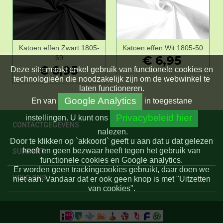
Katoen effen Zwart 1805-
Katoen effen Wit 1805-50
€ 6,95
69
€ 6,95
Deze site maakt enkel gebruik van functionele cookies en
technologieën die noodzakelijk zijn om de webwinkel te
laten functioneren.
Google Analytics
En
van
in toegestane
Privacybeleid hier
instellingen.
U kunt ons
CONTACTGEGEVENS
nalezen.
Door te klikken op `akkoord` geeft u aan dat u dat gelezen
heeft en geen bezwaar heeft tegen het gebruik van
SUPPORT
functionele cookies en Google analytics.
Er worden geen trackingcookies gebruikt, daar doen we
VOLG ONS
niet aan. Vandaar dat er ook geen knop is met "Uitzetten
van cookies".