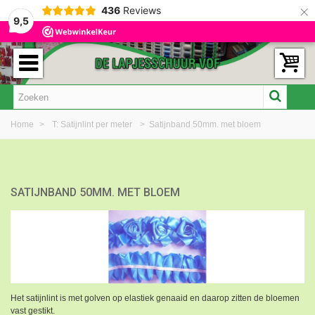
×
436
Reviews
9,5
Home
>
T: Satijnlint per meter
>
Satijnband 50mm. met bloem
SATIJNBAND 50MM. MET BLOEM
Het satijnlint is met golven op elastiek genaaid en daarop zitten de bloemen
vast gestikt.