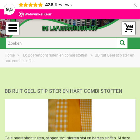
×
436
Reviews
9,5
Home
>
D: Boerenbont ruiten en combi stoffen
>
BB ruit Geel stip ster en
hart combi stoffen
BB RUIT GEEL STIP STER EN HART COMBI STOFFEN
Gele boerenbont ruiten, stippen stof, sterren stof en hartjes stoffen. Al deze