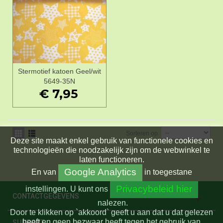
Stermotief katoen Geel/wit
5649-35N
€ 7,95
Sorteren op
Deze site maakt enkel gebruik van functionele cookies en
technologieën die noodzakelijk zijn om de webwinkel te
laten functioneren.
Google Analytics
En
van
in toegestane
Privacybeleid hier
instellingen.
U kunt ons
CONTACTGEGEVENS
nalezen.
Door te klikken op `akkoord` geeft u aan dat u dat gelezen
heeft en geen bezwaar heeft tegen het gebruik van
SUPPORT