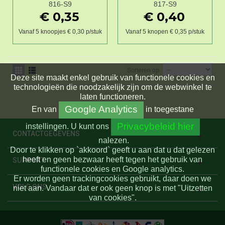
816-S9
817-S9
€ 0,35
€ 0,40
Vanaf 5 knoopjes € 0,30 p/stuk
Vanaf 5 knopen € 0,35 p/stuk
Sorteren op
Deze site maakt enkel gebruik van functionele cookies en
technologieën die noodzakelijk zijn om de webwinkel te
laten functioneren.
Google Analytics
En
van
in toegestane
Privacybeleid hier
instellingen.
U kunt ons
CONTACTGEGEVENS
nalezen.
Door te klikken op `akkoord` geeft u aan dat u dat gelezen
heeft en geen bezwaar heeft tegen het gebruik van
SUPPORT
functionele cookies en Google analytics.
Er worden geen trackingcookies gebruikt, daar doen we
VOLG ONS
niet aan. Vandaar dat er ook geen knop is met "Uitzetten
van cookies".