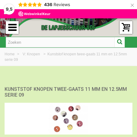
×
436
Reviews
9,5
Home
>
V: Knopen
>
Kunststof knopen twee-gaats 11 mm en 12.5mm
serie 09
KUNSTSTOF KNOPEN TWEE-GAATS 11 MM EN 12.5MM
SERIE 09