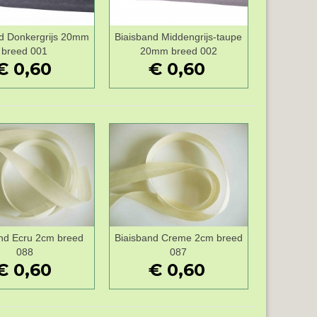
d Donkergrijs 20mm
Biaisband Middengrijs-taupe
Wenslijst
Wenslijst
breed 001
20mm breed 002
€ 0,60
€ 0,60
nd Ecru 2cm breed
Biaisband Creme 2cm breed
Wenslijst
Wenslijst
088
087
€ 0,60
€ 0,60