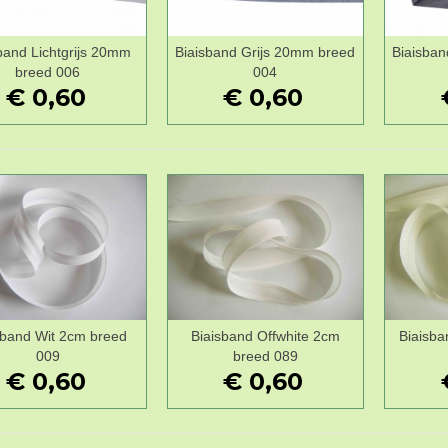
band Lichtgrijs 20mm
Biaisband Grijs 20mm breed
Biaisban
Wenslijst
Wenslijst
breed 006
004
€ 0,60
€ 0,60
sband Wit 2cm breed
Biaisband Offwhite 2cm
Biaisba
Wenslijst
Wenslijst
009
breed 089
€ 0,60
€ 0,60