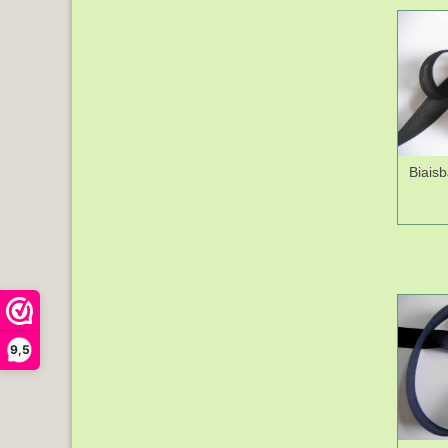
Biais
9,5