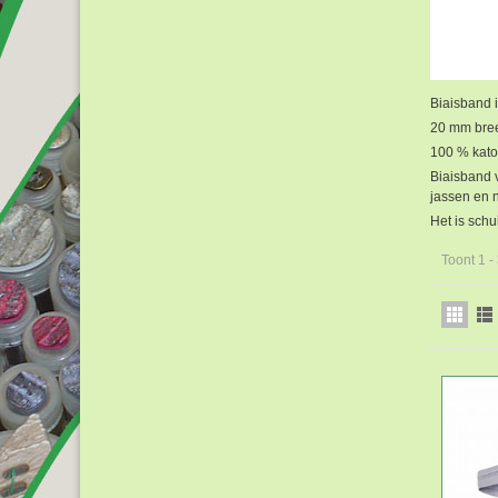
Biaisband i
20 mm bre
100 % kat
Biaisband 
jassen en 
Het is sch
Toont 1 -