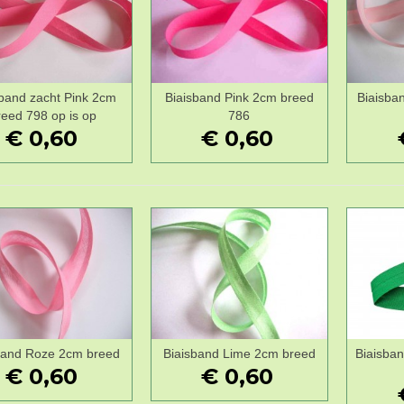
sband zacht Pink 2cm
Biaisband Pink 2cm breed
Biaisba
Wenslijst
Wenslijst
reed 798 op is op
786
€ 0,60
€ 0,60
band Roze 2cm breed
Biaisband Lime 2cm breed
Biaisba
Wenslijst
Wenslijst
€ 0,60
€ 0,60