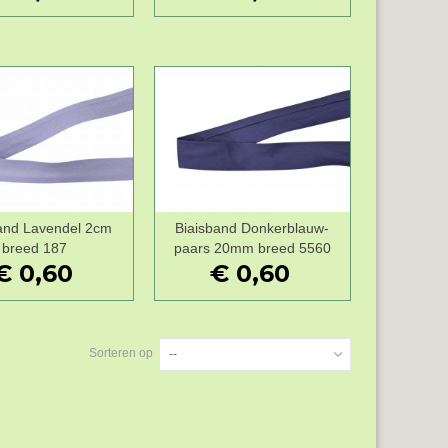
and Lavendel 2cm
Biaisband Donkerblauw-
Wenslijst
Wenslijst
breed 187
paars 20mm breed 5560
€ 0,60
€ 0,60
Sorteren op
--