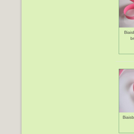
Biai
b
Biais