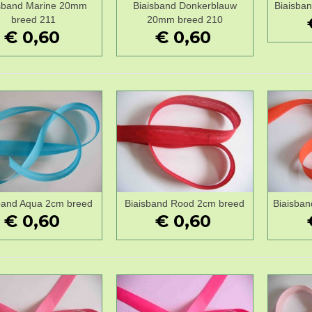
isband Marine 20mm
Biaisband Donkerblauw
Biaisba
Wenslijst
Wenslijst
breed 211
20mm breed 210
€ 0,60
€ 0,60
band Aqua 2cm breed
Biaisband Rood 2cm breed
Biaisban
Wenslijst
Wenslijst
€ 0,60
€ 0,60