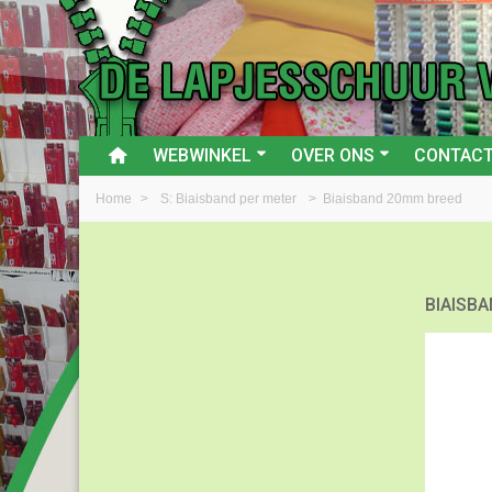
WEBWINKEL
OVER ONS
CONTAC
Home
>
S: Biaisband per meter
>
Biaisband 20mm breed
BIAISB