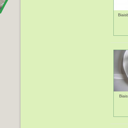
Biais
Biai