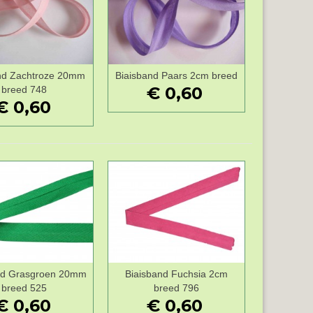
nd Zachtroze 20mm
Biaisband Paars 2cm breed
Wenslijst
Wenslijst
€ 0,60
breed 748
€ 0,60
nd Grasgroen 20mm
Biaisband Fuchsia 2cm
Wenslijst
Wenslijst
breed 525
breed 796
€ 0,60
€ 0,60