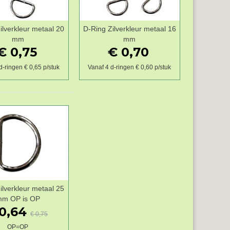
ilverkleur metaal 20
D-Ring Zilverkleur metaal 16
Wenslijst
Wenslijst
mm
mm
€ 0,75
€ 0,70
d-ringen € 0,65 p/stuk
Vanaf 4 d-ringen € 0,60 p/stuk
ilverkleur metaal 25
Wenslijst
m OP is OP
0,64
€ 0,75
OP=OP