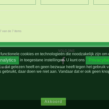
 7 van de 7 items
T
VOLG ONS
functionele cookies en technologieën die noodzakelijk zijn om 
nalytics
Privacybe
in toegestane instellingen.
U kunt ons
t u dat gelezen heeft en geen bezwaar heeft tegen het gebruik 
beleid
 gebruikt, daar doen we niet aan. Vandaar dat er ook geen knop 
Akkoord