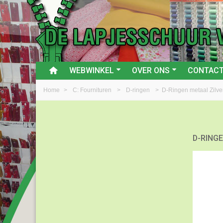
WEBWINKEL
OVER ONS
CONTAC
Home
>
C: Fournituren
>
D-ringen
>
D-Ringen metaal Zilve
D-RING