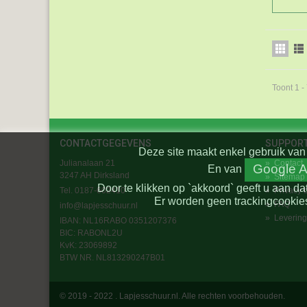
Toont 1 -
CONTACTGEGEVENS
SUPPOR
Deze site maakt enkel gebruik van 
Julianalaan 21
»
Contact
Google A
En
van
3247 AH Dirksland
»
Sitemap
Door te klikken op `akkoord` geeft u aan da
Tel. 0187-602410
»
Privacy 
Er worden geen trackingcookies
»
FAQ
info@lapjesschuur.nl
»
Levering
IBAN: NL16RABO 0351207376
BIC:
RABONL2U
KvK: 23069892
BTW NR. NL813290247B01
© 2019 - 2022 . Lapjesschuur.nl. Alle rechten voorbehouden.