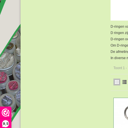
D-ringen va
D ringen zi
D-ringen o
Om D-ringe
De afmetin
In diverse
Toont 1 -
9,5