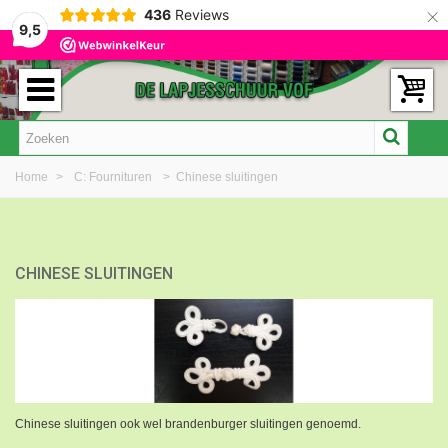
×
436
Reviews
9,5
Home
>
C: Fournituren
>
Chinese sluitingen
CHINESE SLUITINGEN
Chinese sluitingen ook wel brandenburger sluitingen genoemd.