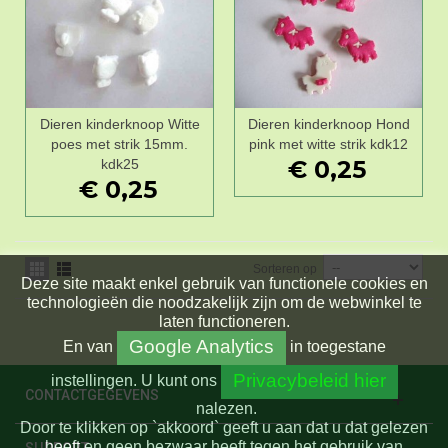
Dieren kinderknoop Witte
Dieren kinderknoop Hond
poes met strik 15mm.
pink met witte strik kdk12
€ 0,25
kdk25
€ 0,25
Sorteren op
Deze site maakt enkel gebruik van functionele cookies en
technologieën die noodzakelijk zijn om de webwinkel te
laten functioneren.
Google Analytics
En
van
in toegestane
Privacybeleid hier
instellingen.
U kunt ons
CONTACTGEGEVENS
nalezen.
Door te klikken op `akkoord` geeft u aan dat u dat gelezen
heeft en geen bezwaar heeft tegen het gebruik van