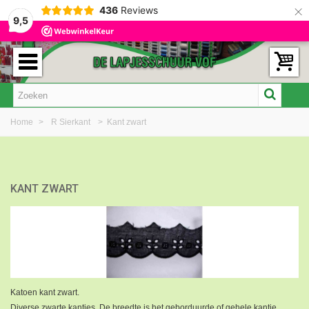
×
436
Reviews
9,5
Home
>
R Sierkant
>
Kant zwart
KANT ZWART
Katoen kant zwart.
Diverse zwarte kantjes. De breedte is het geborduurde of gehele kantje.