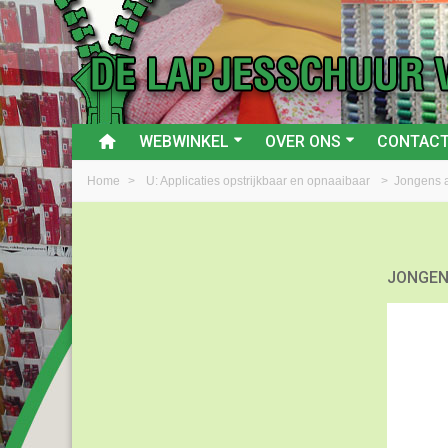
WEBWINKEL
OVER ONS
CONTAC
Home
>
U: Applicaties opstrijkbaar en opnaaibaar
>
Jongens a
JONGEN