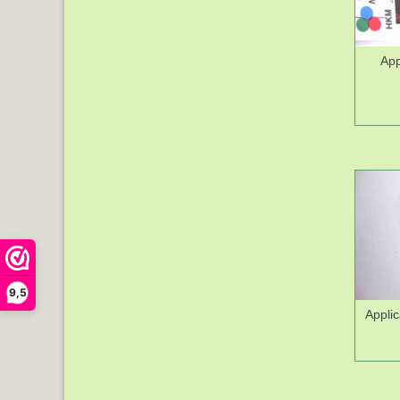
App
9,5
Appli