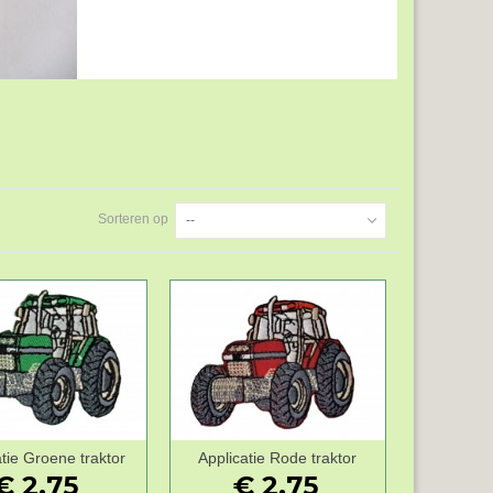
Sorteren op
--
tie Groene traktor
Applicatie Rode traktor
Wenslijst
Wenslijst
€ 2,75
€ 2,75