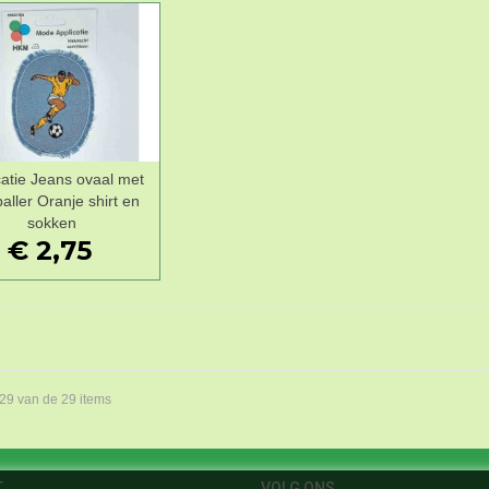
catie Jeans ovaal met
Wenslijst
aller Oranje shirt en
sokken
€ 2,75
 29 van de 29 items
T
VOLG ONS