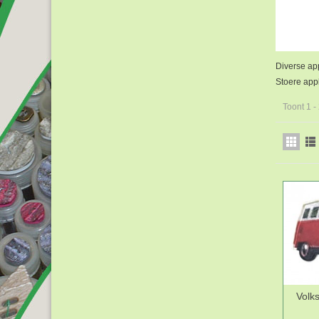
Diverse ap
Stoere appl
Toont 1 -
Volk