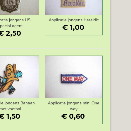
catie jongens US
Applicatie jongens Heraldic
Wenslijst
Wenslijst
€ 1,00
pecial agent
€ 2,50
tie jongens Banaan
Applicatie jongens mini One
Wenslijst
Wenslijst
met voetbal
way
€ 1,50
€ 0,60