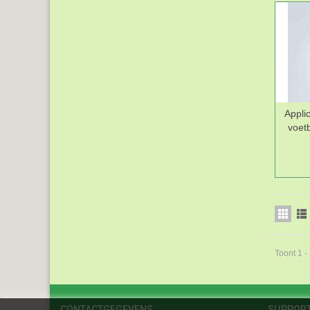
Appli
voetb
Toont 1 -
CONTACTGEGEVENS
SUPPOR