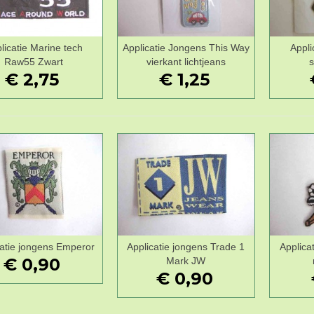
licatie Marine tech
Applicatie Jongens This Way
Appli
Wenslijst
Wenslijst
Raw55 Zwart
vierkant lichtjeans
s
€ 2,75
€ 1,25
catie jongens Emperor
Applicatie jongens Trade 1
Applica
Wenslijst
Wenslijst
€ 0,90
Mark JW
€ 0,90