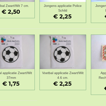
bal Zwart/Wit 7 cm.
Jongens applicatie Police
Jongens
Wenslijst
Wenslijst
€ 2,50
Schild
€ 2,25
l applicatie Zwart/Wit
Voetbal applicatie Zwart/Wit
App
Wenslijst
Wenslijst
37mm
4.6 cm.
Rech
€ 1,75
€ 2,25