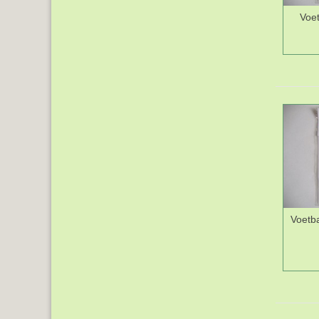
Voet
Voetba