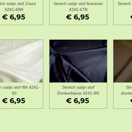
tch satijn stof Zwart
Stretch satijn stof Antraciet
Stretch 
Wenslijst
Wenslijst
4241-69N
4241-67N
€ 6,95
€ 6,95
h satijn stof Wit 4241-
Stretch satijn stof
Str
Wenslijst
Wenslijst
50
Donkerblauw 4241-8N
donke
€ 6,95
€ 6,95