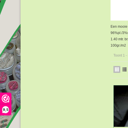
Een mooie s
96%pl./3%
1.40 mtr. br
100gr./m2
Toont 1 -
9,5