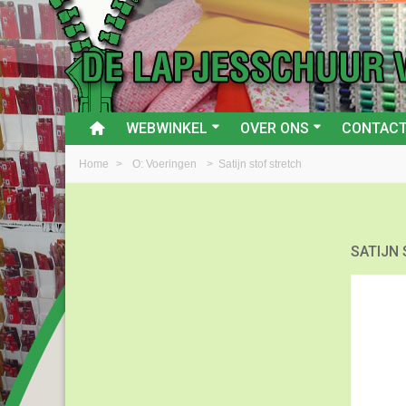
WEBWINKEL
OVER ONS
CONTAC
Home
>
O: Voeringen
>
Satijn stof stretch
SATIJN