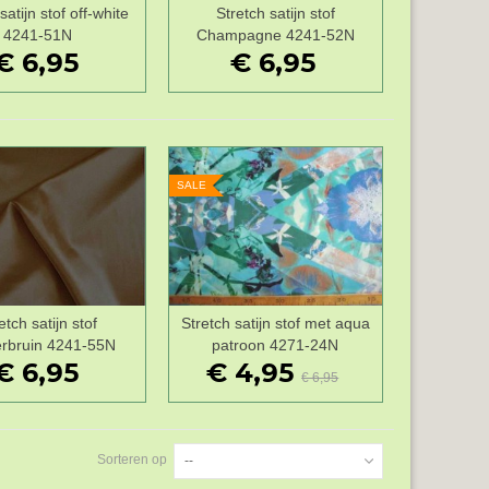
satijn stof off-white
Stretch satijn stof
Wenslijst
Wenslijst
4241-51N
Champagne 4241-52N
€ 6,95
€ 6,95
SALE
etch satijn stof
Stretch satijn stof met aqua
Wenslijst
Wenslijst
rbruin 4241-55N
patroon 4271-24N
€ 6,95
€ 4,95
€ 6,95
Sorteren op
--