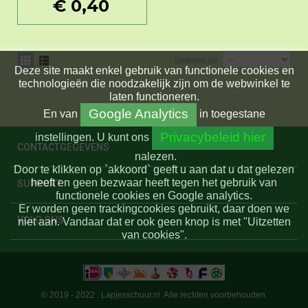
€ 0,40
Sorteren op
Deze site maakt enkel gebruik van functionele cookies en
technologieën die noodzakelijk zijn om de webwinkel te
laten functioneren.
Google Analytics
En
van
in toegestane
Privacybeleid hier
instellingen.
U kunt ons
CONTACTGEGEVENS
nalezen.
Door te klikken op `akkoord` geeft u aan dat u dat gelezen
heeft en geen bezwaar heeft tegen het gebruik van
SUPPORT
functionele cookies en Google analytics.
Er worden geen trackingcookies gebruikt, daar doen we
VOLG ONS
niet aan. Vandaar dat er ook geen knop is met "Uitzetten
van cookies".
© 2019 - 2022 . Lapjesschuur.nl. Alle rechten voorbehouden.