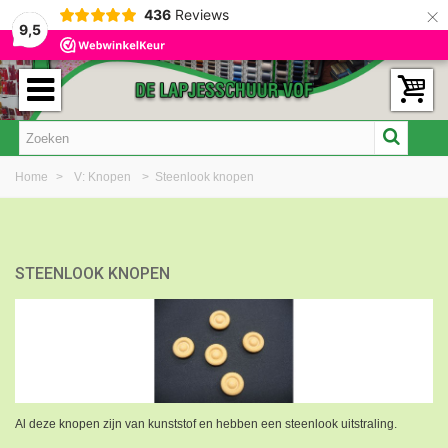
×
436
Reviews
9,5
Home
>
V: Knopen
>
Steenlook knopen
STEENLOOK KNOPEN
Al deze knopen zijn van kunststof en hebben een steenlook uitstraling.