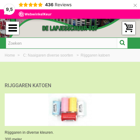
×
436
Reviews
9,5
Home
>
C: Naaigaren diverse soorten
>
Rijggaren katoen
RIJGGAREN KATOEN
Rijggaren in diverse kleuren.
300 meter