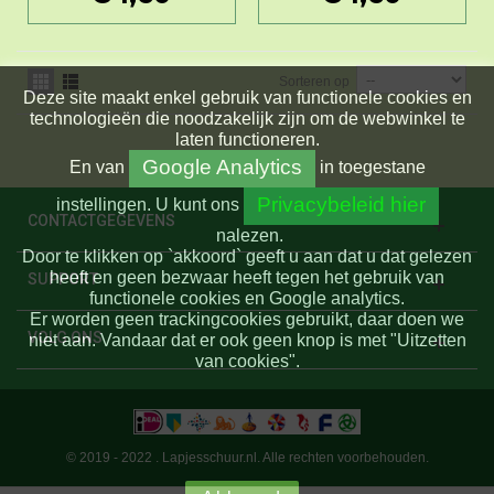
Sorteren op
Deze site maakt enkel gebruik van functionele cookies en
technologieën die noodzakelijk zijn om de webwinkel te
laten functioneren.
Google Analytics
En
van
in toegestane
Privacybeleid hier
instellingen.
U kunt ons
CONTACTGEGEVENS
nalezen.
Door te klikken op `akkoord` geeft u aan dat u dat gelezen
heeft en geen bezwaar heeft tegen het gebruik van
SUPPORT
functionele cookies en Google analytics.
Er worden geen trackingcookies gebruikt, daar doen we
VOLG ONS
niet aan. Vandaar dat er ook geen knop is met "Uitzetten
van cookies".
© 2019 - 2022 . Lapjesschuur.nl. Alle rechten voorbehouden.