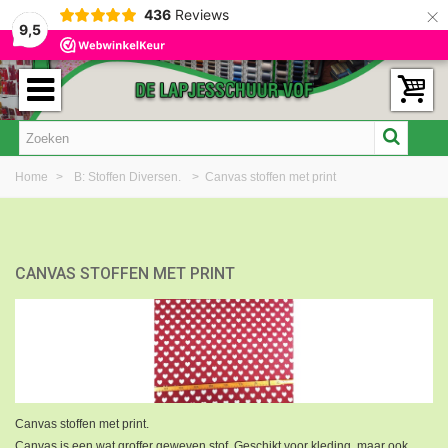
×
436
Reviews
9,5
Home
>
B: Stoffen Diversen.
>
Canvas stoffen met print
CANVAS STOFFEN MET PRINT
Canvas stoffen met print.
Canvas is een wat groffer geweven stof. Geschikt voor kleding, maar ook