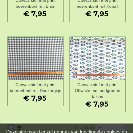
Canvas stof met print
Canvas stof met print
boerenbont ruit Bruin
boerenbont ruit Kobalt
€ 7,95
€ 7,95
Canvas stof met print
Canvas stof met print
boerenbont ruit Donkergrijs
Offwhite met oudgroene
€ 7,95
takjes
€ 7,95
Sorteren op
Deze site maakt enkel gebruik van functionele cookies en