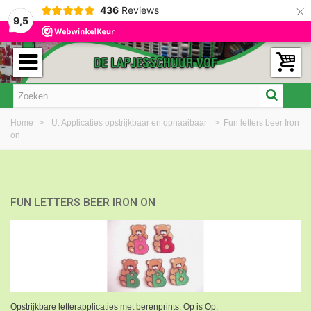
×
436
Reviews
9,5
Home
>
U: Applicaties opstrijkbaar en opnaaibaar
>
Fun letters beer Iron
on
FUN LETTERS BEER IRON ON
Opstrijkbare letterapplicaties met berenprints. Op is Op.