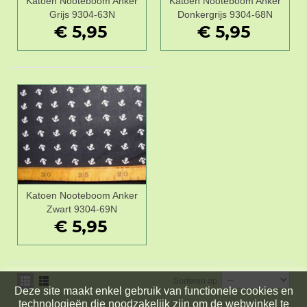
Katoen Nooteboom Anker
Katoen Nooteboom Anker
Grijs 9304-63N
Donkergrijs 9304-68N
€ 5,95
€ 5,95
Katoen Nooteboom Anker
Zwart 9304-69N
€ 5,95
Sorteren op
Deze site maakt enkel gebruik van functionele cookies en
technologieën die noodzakelijk zijn om de webwinkel te