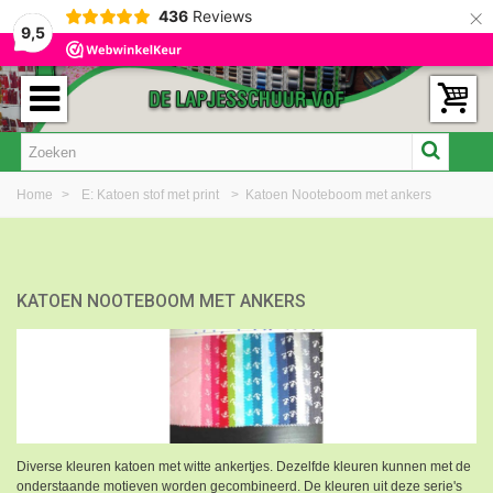
×
436
Reviews
9,5
Home
>
E: Katoen stof met print
>
Katoen Nooteboom met ankers
KATOEN NOOTEBOOM MET ANKERS
Diverse kleuren katoen met witte ankertjes. Dezelfde kleuren kunnen met de
onderstaande motieven worden gecombineerd. De kleuren uit deze serie's