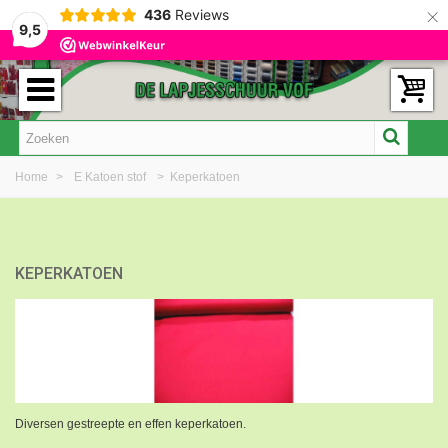
×
436
Reviews
9,5
Home
>
E Katoen stof
>
Keperkatoen
KEPERKATOEN
Diversen gestreepte en effen keperkatoen.