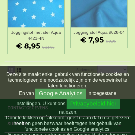
Joggingstof met ster Aqua
Jogging stof Aqua 9628-04
€ 7,95
4421-4N
€ 9,95
€ 8,95
€ 11,95
Sorteren op
Deze site maakt enkel gebruik van functionele cookies en
technologieën die noodzakelijk zijn om de webwinkel te
laten functioneren.
Google Analytics
En
van
in toegestane
Privacybeleid hier
instellingen.
U kunt ons
CONTACTGEGEVENS
nalezen.
Door te klikken op `akkoord` geeft u aan dat u dat gelezen
heeft en geen bezwaar heeft tegen het gebruik van
SUPPORT
functionele cookies en Google analytics.
Er worden geen trackingcookies gebruikt, daar doen we