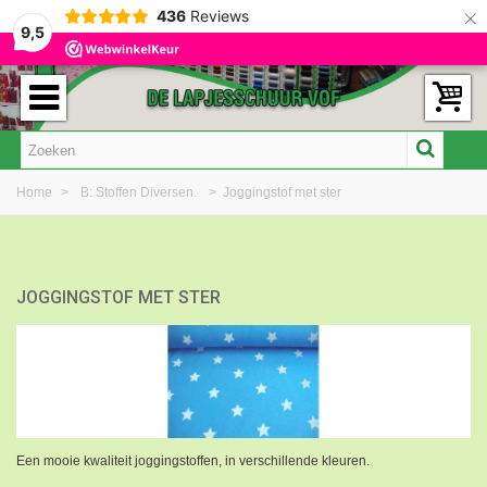
×
436
Reviews
9,5
Home
>
B: Stoffen Diversen.
>
Joggingstof met ster
JOGGINGSTOF MET STER
Een mooie kwaliteit joggingstoffen, in verschillende kleuren.