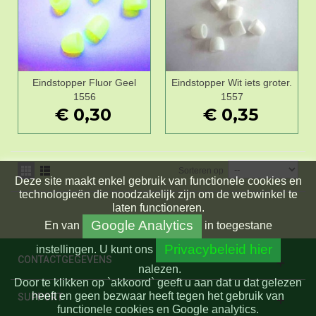
Eindstopper Fluor Geel
Eindstopper Wit iets groter.
1556
1557
€ 0,30
€ 0,35
Sorteren op
Deze site maakt enkel gebruik van functionele cookies en
technologieën die noodzakelijk zijn om de webwinkel te
laten functioneren.
Google Analytics
En
van
in toegestane
Privacybeleid hier
instellingen.
U kunt ons
CONTACTGEGEVENS
nalezen.
Door te klikken op `akkoord` geeft u aan dat u dat gelezen
heeft en geen bezwaar heeft tegen het gebruik van
SUPPORT
functionele cookies en Google analytics.