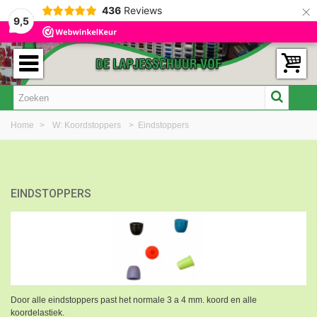
×
436
Reviews
9,5
Home
>
W: Koordstoppers
>
Eindstoppers
EINDSTOPPERS
Door alle eindstoppers past het normale 3 a 4 mm. koord
en alle
koordelastiek.