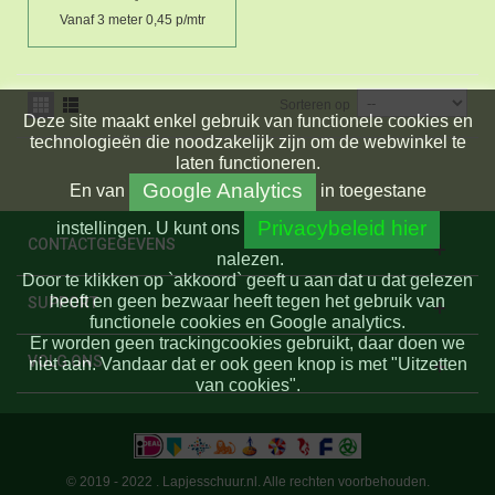
Vanaf 3 meter 0,45 p/mtr
Sorteren op
Deze site maakt enkel gebruik van functionele cookies en
technologieën die noodzakelijk zijn om de webwinkel te
laten functioneren.
Google Analytics
En
van
in toegestane
Privacybeleid hier
instellingen.
U kunt ons
CONTACTGEGEVENS
nalezen.
Door te klikken op `akkoord` geeft u aan dat u dat gelezen
heeft en geen bezwaar heeft tegen het gebruik van
SUPPORT
functionele cookies en Google analytics.
Er worden geen trackingcookies gebruikt, daar doen we
VOLG ONS
niet aan. Vandaar dat er ook geen knop is met "Uitzetten
van cookies".
© 2019 - 2022 . Lapjesschuur.nl. Alle rechten voorbehouden.