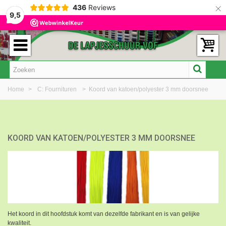
×
436
Reviews
9,5
Home
>
C: Fournituren
>
Koord van katoen/polyester 3 mm doorsnee
KOORD VAN KATOEN/POLYESTER 3 MM DOORSNEE
Het koord in dit hoofdstuk komt van dezelfde fabrikant en is van gelijke
kwaliteit.