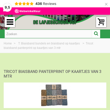
×
436
Reviews
9,5
Home
>
T: Biaisband bundels en biaisband op kaartjes
>
Tricot
biaisband panterprint op kaartjes van 3 mtr
TRICOT BIAISBAND PANTERPRINT OP KAARTJES VAN 3
MTR