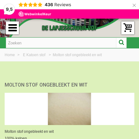
×
436
Reviews
9,5
Home
>
E Katoen stof
>
Molton stof ongebleekt en wit
MOLTON STOF ONGEBLEEKT EN WIT
Molton stof ongebleekt en wit
100% katoen