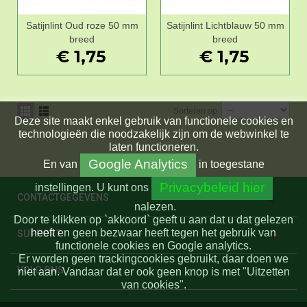
Satijnlint Oud roze 50 mm
Satijnlint Lichtblauw 50 mm
breed
breed
€ 1,75
€ 1,75
Sorteren op
Deze site maakt enkel gebruik van functionele cookies en
technologieën die noodzakelijk zijn om de webwinkel te
laten functioneren.
Google Analytics
En
van
in toegestane
Privacybeleid hier
instellingen.
U kunt ons
CONTACTGEGEVENS
nalezen.
Door te klikken op `akkoord` geeft u aan dat u dat gelezen
heeft en geen bezwaar heeft tegen het gebruik van
SUPPORT
functionele cookies en Google analytics.
Er worden geen trackingcookies gebruikt, daar doen we
VOLG ONS
niet aan. Vandaar dat er ook geen knop is met "Uitzetten
van cookies".