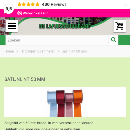
×
436
Reviews
9,5
Home
>
T: Satijnlint per meter
>
Satijnlint 50 mm
SATIJNLINT 50 MM
Satijnlint van 50 mm breed. In veel verschillende kleuren.
Dubbelzijdig, voor veel doeleinden te gebruiken.