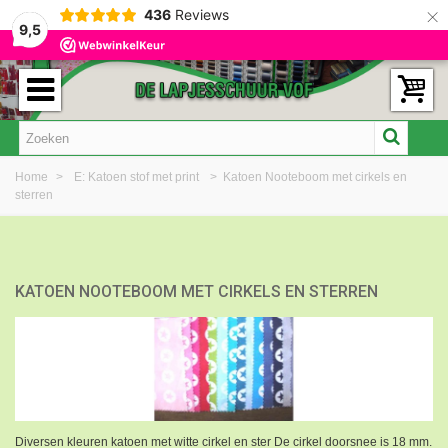
×
436
Reviews
9,5
Home
>
E: Katoen stof met print
>
Katoen Nooteboom met cirkels en
sterren
KATOEN NOOTEBOOM MET CIRKELS EN STERREN
Diversen kleuren katoen met witte cirkel en ster De cirkel doorsnee is 18 mm.