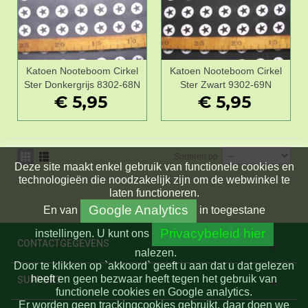
Katoen Nooteboom Cirkel
Katoen Nooteboom Cirkel
Ster Donkergrijs 8302-68N
Ster Zwart 9302-69N
€ 5,95
€ 5,95
Sorteren op
Deze site maakt enkel gebruik van functionele cookies en
technologieën die noodzakelijk zijn om de webwinkel te
laten functioneren.
Google Analytics
En
van
in toegestane
Privacybeleid hier
instellingen.
U kunt ons
CONTACTGEGEVENS
nalezen.
Door te klikken op `akkoord` geeft u aan dat u dat gelezen
heeft en geen bezwaar heeft tegen het gebruik van
SUPPORT
functionele cookies en Google analytics.
Er worden geen trackingcookies gebruikt, daar doen we