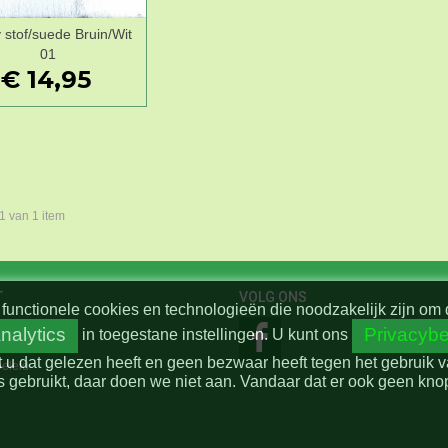
 stof/suede Bruin/Wit
Wenslijst
01
€ 14,95
 1 van 1 item
T
VOLG ONS
functionele cookies en technologieën die noodzakelijk zijn om 
nalytics
Privacybe
in toegestane instellingen.
U kunt ons
t u dat gelezen heeft en geen bezwaar heeft tegen het gebruik 
beleid
 gebruikt, daar doen we niet aan. Vandaar dat er ook geen knop 