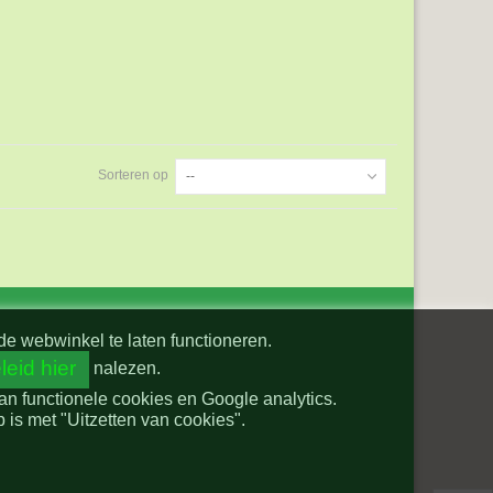
Sorteren op
--
de webwinkel te laten functioneren.
leid hier
nalezen.
van functionele cookies en Google analytics.
is met "Uitzetten van cookies".