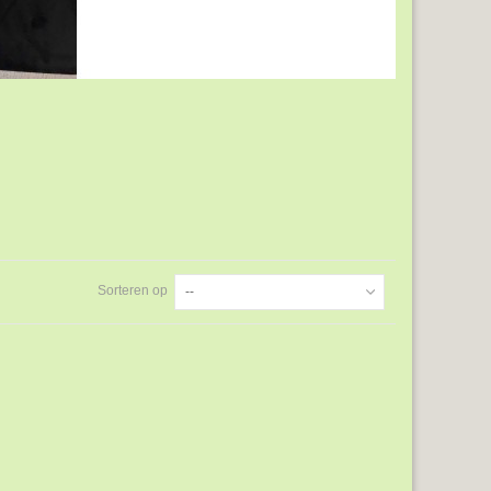
Sorteren op
--