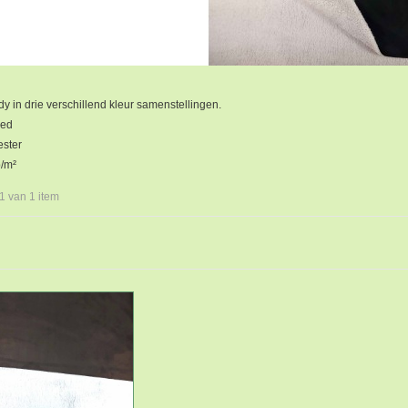
 in drie verschillend kleur samenstellingen.
eed
ster
/m²
 1 van 1 item