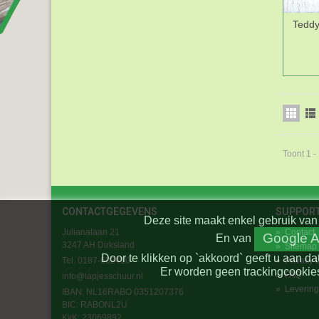
Teddy
Toont 1 -
CONTACTGEGEVENS
SUPPOR
Deze site maakt enkel gebruik van 
Julianalaan 21
»
Contact
Google A
En
van
3247 AH Dirksland
»
Sitemap
Door te klikken op `akkoord` geeft u aan da
Tel. 0187-602410
»
Privacy 
Er worden geen trackingcookies
»
FAQ
info@lapjesschuur.nl
»
Levering
IBAN: NL16RABO 0351207376
BIC:
RABONL2U
KvK: 23069892