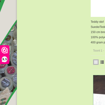
Teddy stof
Suede/Teddy
150 cm br
100% polye
400 gram p
Toont 1 -
9,5