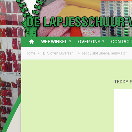
WEBWINKEL
OVER ONS
CONTAC
Home
>
B: Stoffen Diversen.
>
Teddy stof Suede/Teddy stof
TEDDY 