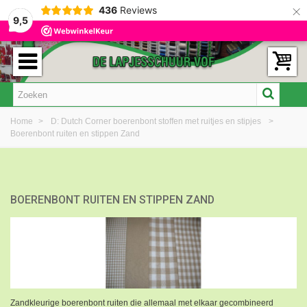
×
436
Reviews
9,5
Home
>
D: Dutch Corner boerenbont stoffen met ruitjes en stipjes
>
Boerenbont ruiten en stippen Zand
BOERENBONT RUITEN EN STIPPEN ZAND
Zandkleurige boerenbont ruiten die allemaal met elkaar gecombineerd