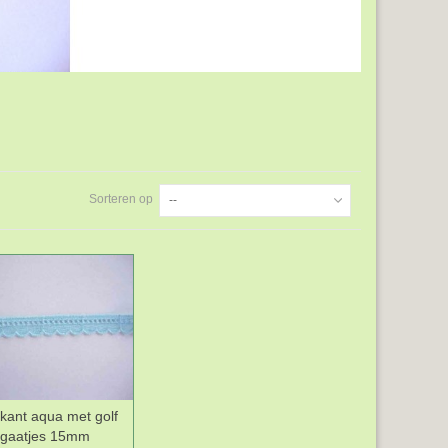
Sorteren op
--
kant aqua met golf
Wenslijst
 gaatjes 15mm