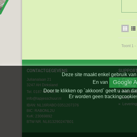
Toont 1 -
CONTACTGEGEVENS
SUPPOR
Deze site maakt enkel gebruik van 
Julianalaan 21
»
Contact
Google A
En
van
3247 AH Dirksland
»
Sitemap
Door te klikken op `akkoord` geeft u aan da
Tel. 0187-602410
»
Privacy 
Er worden geen trackingcookies
»
FAQ
info@lapjesschuur.nl
»
Levering
IBAN: NL16RABO 0351207376
BIC:
RABONL2U
KvK: 23069892
BTW NR. NL813290247B01