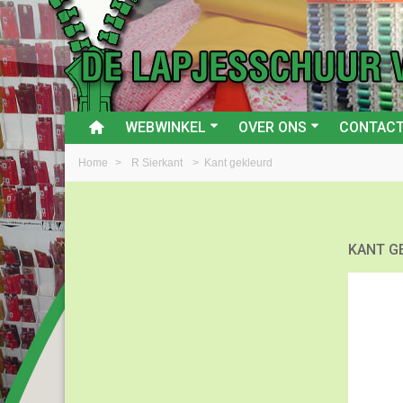
WEBWINKEL
OVER ONS
CONTAC
Home
>
R Sierkant
>
Kant gekleurd
KANT G