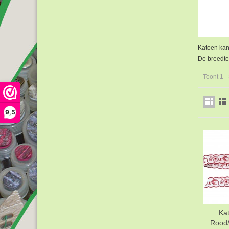
Katoen kant
De breedte 
Toont 1 -
9,5
Ka
Rood/