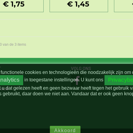
€ 1,75
€ 1,45
 3 van de 3 items
T
VOLG ONS
functionele cookies en technologieën die noodzakelijk zijn om 
nalytics
Privacybe
in toegestane instellingen.
U kunt ons
t u dat gelezen heeft en geen bezwaar heeft tegen het gebruik 
beleid
 gebruikt, daar doen we niet aan. Vandaar dat er ook geen knop 
Akkoord