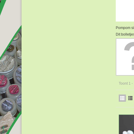
Pompom sie
Dit bolletj
Toont 1 -