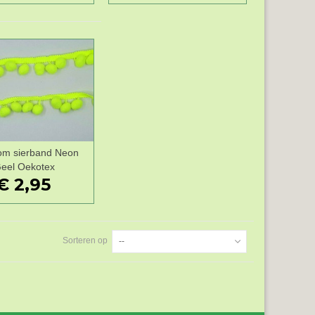
m sierband Neon
Wenslijst
eel Oekotex
€ 2,95
Sorteren op
--