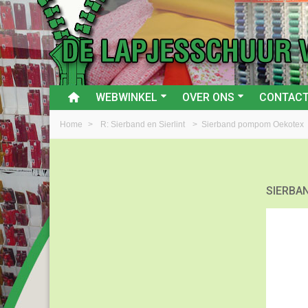
WEBWINKEL
OVER ONS
CONTAC
Home
>
R: Sierband en Sierlint
>
Sierband pompom Oekotex
SIERBA