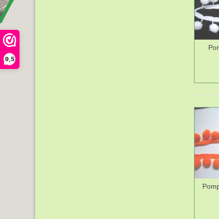
Pom
9,5
Pomp