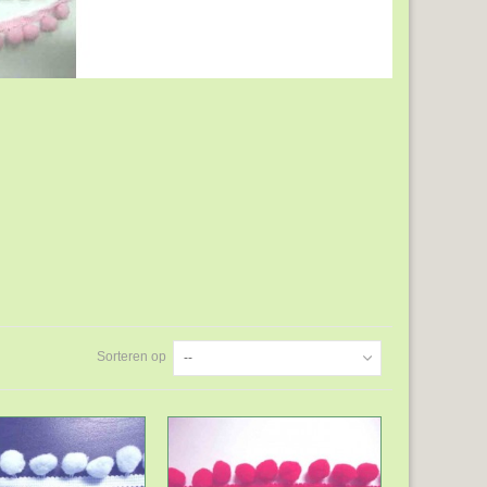
Sorteren op
--