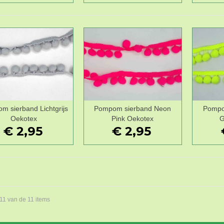
m sierband Lichtgrijs
Pompom sierband Neon
Pompo
Wenslijst
Wenslijst
Oekotex
Pink Oekotex
G
€ 2,95
€ 2,95
 11 van de 11 items