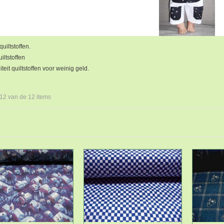
iltstoffen.
iltstoffen
teit quiltstoffen voor weinig geld.
 12 van de 12 items