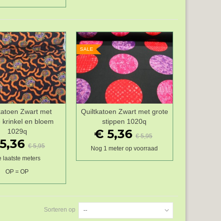
SALE
katoen Zwart met
Quiltkatoen Zwart met grote
Wenslijst
Wenslijst
 krinkel en bloem
stippen 1020q
€ 5,36
1029q
€ 5,95
5,36
€ 5,95
Nog 1 meter op voorraad
 laatste meters
OP = OP
Sorteren op
--