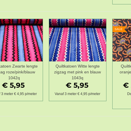
SALE
katoen Zwarte lengte
Quiltkatoen Witte lengte
Quilt
Wenslijst
Wenslijst
zag roze/pink/blauw
zigzag met pink en blauw
oranje
1042q
1043q
€ 5,95
€ 5,95
€ 
 3 meter € 4,95 p/meter
Vanaf 3 meter € 4,95 p/meter
De