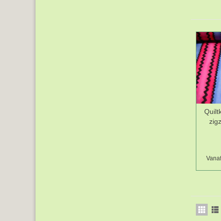
Quilt
zig
Vanaf