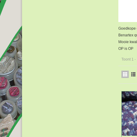
Goedkope qu
Benartex qu
Mooie kwali
OP is OP
Toont 1 -