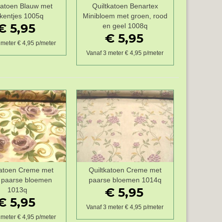
katoen Blauw met
Quiltkatoen Benartex
Wenslijst
Wenslijst
ikentjes 1005q
Minibloem met groen, rood
€ 5,95
en geel 1008q
€ 5,95
 meter € 4,95 p/meter
Vanaf 3 meter € 4,95 p/meter
katoen Creme met
Quiltkatoen Creme met
Wenslijst
Wenslijst
 paarse bloemen
paarse bloemen 1014q
€ 5,95
1013q
€ 5,95
Vanaf 3 meter € 4,95 p/meter
 meter € 4,95 p/meter