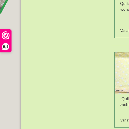
Quil
wond
Vanaf
9,5
Qui
zach
Vanaf