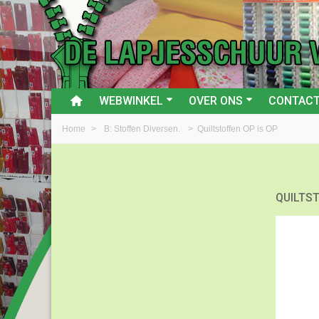
WEBWINKEL
OVER ONS
CONTAC
Home
>
B: Stoffen Diversen.
>
Quiltstoffen OP is OP
QUILTST