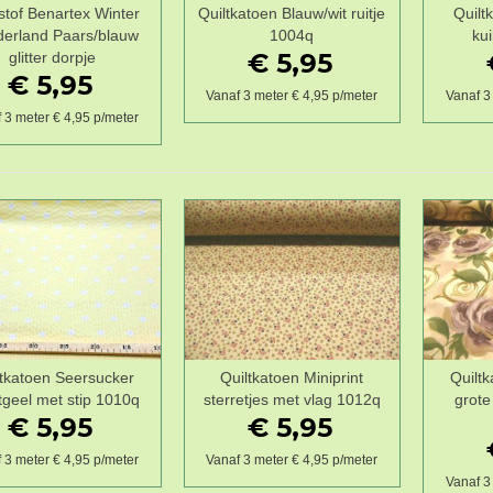
tstof Benartex Winter
Quiltkatoen Blauw/wit ruitje
Quilt
Wenslijst
Wenslijst
erland Paars/blauw
1004q
ku
€ 5,95
glitter dorpje
€ 5,95
Vanaf 3 meter € 4,95 p/meter
Vanaf 3
 3 meter € 4,95 p/meter
ltkatoen Seersucker
Quiltkatoen Miniprint
Quilt
Wenslijst
Wenslijst
tgeel met stip 1010q
sterretjes met vlag 1012q
grote
€ 5,95
€ 5,95
 3 meter € 4,95 p/meter
Vanaf 3 meter € 4,95 p/meter
Vanaf 3