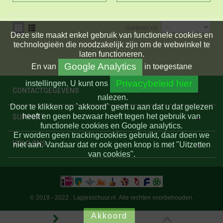
Sorteren op
Deze site maakt enkel gebruik van functionele cookies en
technologieën die noodzakelijk zijn om de webwinkel te
laten functioneren.
Google Analytics
En
van
in toegestane
Privacybeleid hier
instellingen.
U kunt ons
CONTACTGEGEVENS
nalezen.
Door te klikken op `akkoord` geeft u aan dat u dat gelezen
heeft en geen bezwaar heeft tegen het gebruik van
SUPPORT
functionele cookies en Google analytics.
Er worden geen trackingcookies gebruikt, daar doen we
VOLG ONS
niet aan. Vandaar dat er ook geen knop is met "Uitzetten
van cookies".
© 2019 - 2022 . Lapjesschuur.nl. Alle rechten voorbehouden.
Akkoord