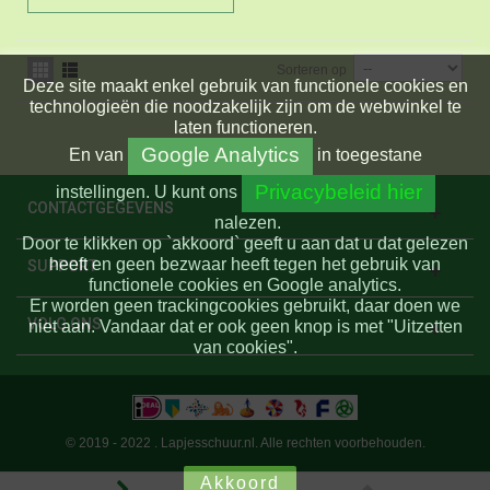
Sorteren op
Deze site maakt enkel gebruik van functionele cookies en
technologieën die noodzakelijk zijn om de webwinkel te
laten functioneren.
Google Analytics
En
van
in toegestane
Privacybeleid hier
instellingen.
U kunt ons
CONTACTGEGEVENS
nalezen.
Door te klikken op `akkoord` geeft u aan dat u dat gelezen
heeft en geen bezwaar heeft tegen het gebruik van
SUPPORT
functionele cookies en Google analytics.
Er worden geen trackingcookies gebruikt, daar doen we
VOLG ONS
niet aan. Vandaar dat er ook geen knop is met "Uitzetten
van cookies".
© 2019 - 2022 . Lapjesschuur.nl. Alle rechten voorbehouden.
Akkoord