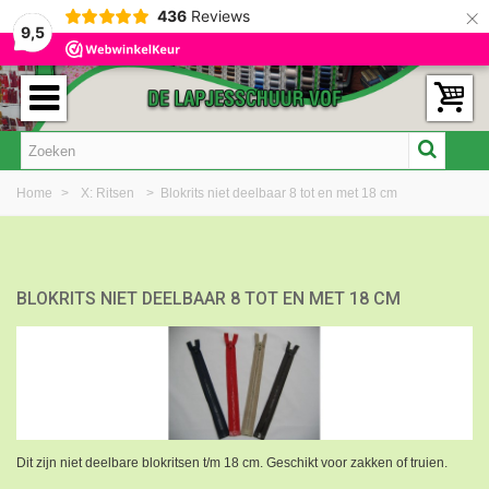
×
436
Reviews
9,5
Home
>
X: Ritsen
>
Blokrits niet deelbaar 8 tot en met 18 cm
BLOKRITS NIET DEELBAAR 8 TOT EN MET 18 CM
Dit zijn niet deelbare blokritsen t/m 18 cm. Geschikt voor zakken of truien.