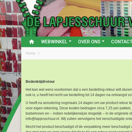
WEBWINKEL
OVER ONS
CONTAC
Home
>
Bedenktijd/retour
Het kan wel eens voorkomen dat u een bestelling retour wilt sturen
ook is, u heeft het recht uw bestelling tot 14 dagen na ontvangst 
U heeft na annulering nogmaals 14 dagen om uw product retour te s
voor eigen rekening. Deze kosten bedragen circa 7,25 per pakket, 
toebehoren en – indien redelijkerwijze mogelijk – in de originel
info@lapjesschuur.nl. Wij zullen vervolgens het verschuldigde or
Mocht het product beschadigd of de verpakking meer beschadigd 
dus met zorg en zorg ervoor dat deze bij een retour goed verpakt is