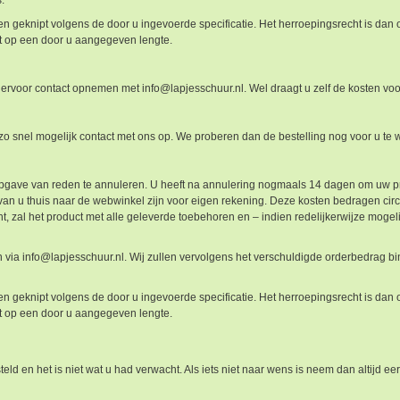
 geknipt volgens de door u ingevoerde specificatie. Het herroepingsrecht is dan 
nipt op een door u aangegeven lengte.
iervoor contact opnemen met info@lapjesschuur.nl. Wel draagt u zelf de kosten voo
nel mogelijk contact met ons op. We proberen dan de bestelling nog voor u te w
opgave van reden te annuleren. U heeft na annulering nogmaals 14 dagen om uw prod
 van u thuis naar de webwinkel zijn voor eigen rekening. Deze kosten bedragen cir
, zal het product met alle geleverde toebehoren en – indien redelijkerwijze mogel
 via info@lapjesschuur.nl. Wij zullen vervolgens het verschuldigde orderbedrag b
 geknipt volgens de door u ingevoerde specificatie. Het herroepingsrecht is dan 
nipt op een door u aangegeven lengte.
eld en het is niet wat u had verwacht. Als iets niet naar wens is neem dan altijd ee