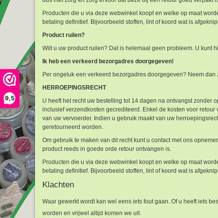
Producten die u via deze webwinkel koopt en welke op maat worden
betaling definitief. Bijvoorbeeld stoffen, lint of koord wat is afgek
Product ruilen?
Wilt u uw product ruilen? Dat is helemaal geen probleem. U kunt h
Ik heb een verkeerd bezorgadres doorgegeven!
Per ongeluk een verkeerd bezorgadres doorgegeven? Neem dan zo s
HERROEPINGSRECHT
9,5
U heeft het recht uw bestelling tot 14 dagen na ontvangst zonder 
inclusief verzendkosten gecrediteerd. Enkel de kosten voor retour
van uw vervoerder. Indien u gebruik maakt van uw herroepingsrecht
geretourneerd worden.
Om gebruik te maken van dit recht kunt u contact met ons opnemen
product reeds in goede orde retour ontvangen is.
Producten die u via deze webwinkel koopt en welke op maat worden
betaling definitief. Bijvoorbeeld stoffen, lint of koord wat is afgek
Klachten
Waar gewerkt wordt kan wel eens iets fout gaan. Of u heeft iets best
worden en vrijwel altijd komen we uit.