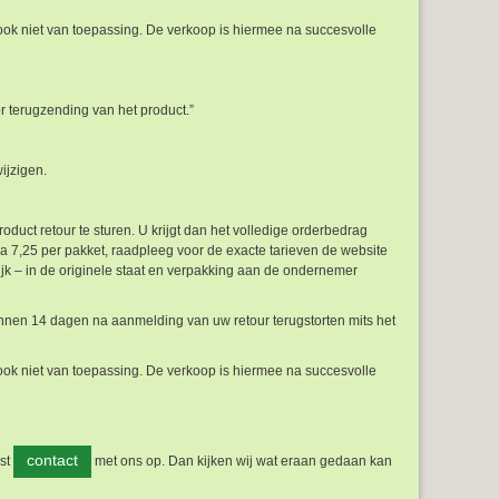
ook niet van toepassing. De verkoop is hiermee na succesvolle
r terugzending van het product.”
ijzigen.
uct retour te sturen. U krijgt dan het volledige orderbedrag
ca 7,25 per pakket, raadpleeg voor de exacte tarieven de website
ijk – in de originele staat en verpakking aan de ondernemer
innen 14 dagen na aanmelding van uw retour terugstorten mits het
ook niet van toepassing. De verkoop is hiermee na succesvolle
contact
rst
met ons op. Dan kijken wij wat eraan gedaan kan