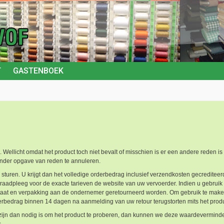
T
GASTENBOEK
. Wellicht omdat het product toch niet bevalt of misschien is er een andere reden i
zonder opgave van reden te annuleren.
turen. U krijgt dan het volledige orderbedrag inclusief verzendkosten gecrediteerd
raadpleeg voor de exacte tarieven de website van uw vervoerder. Indien u gebruik
e staat en verpakking aan de ondernemer geretourneerd worden. Om gebruik te make
derbedrag binnen 14 dagen na aanmelding van uw retour terugstorten mits het produ
zijn dan nodig is om het product te proberen, dan kunnen we deze waardeverminde
.