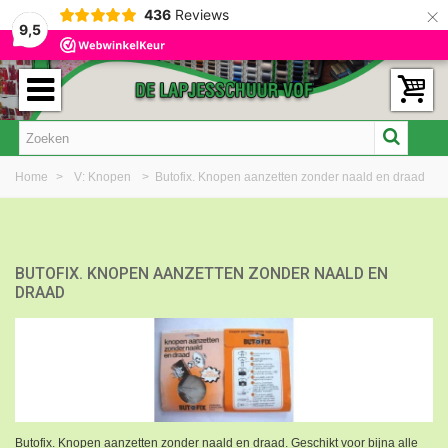
×
436
Reviews
9,5
Home
>
V: Knopen
>
Butofix. Knopen aanzetten zonder naald en draad
BUTOFIX. KNOPEN AANZETTEN ZONDER NAALD EN
DRAAD
Butofix. Knopen aanzetten zonder naald en draad. Geschikt voor bijna alle