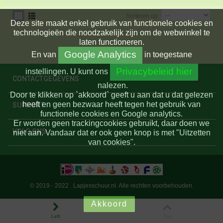
Sorteren op
Deze site maakt enkel gebruik van functionele cookies en
technologieën die noodzakelijk zijn om de webwinkel te
laten functioneren.
Google Analytics
En
van
in toegestane
Privacybeleid hier
instellingen.
U kunt ons
CONTACTGEGEVENS
nalezen.
Door te klikken op `akkoord` geeft u aan dat u dat gelezen
heeft en geen bezwaar heeft tegen het gebruik van
SUPPORT
functionele cookies en Google analytics.
Er worden geen trackingcookies gebruikt, daar doen we
VOLG ONS
niet aan. Vandaar dat er ook geen knop is met "Uitzetten
van cookies".
© 2019 - 2022 . Lapjesschuur.nl. Alle rechten voorbehouden.
Akkoord
Left
Top