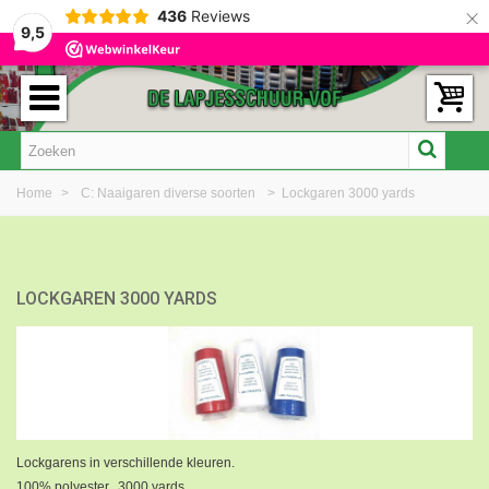
×
436
Reviews
9,5
Home
>
C: Naaigaren diverse soorten
>
Lockgaren 3000 yards
LOCKGAREN 3000 YARDS
Lockgarens in verschillende kleuren.
100% polyester. 3000 yards