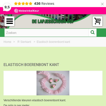
×
436
Reviews
9,5
Home
>
R Sierkant
>
Elastisch boerenbont kant
ELASTISCH BOERENBONT KANT
Verschillende kleuren elastisch boerenbont kant.
De prijs is per meter.