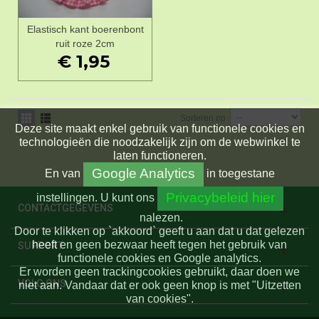
Elastisch kant boerenbont
ruit roze 2cm
€ 1,95
Sorteren op
Deze site maakt enkel gebruik van functionele cookies en
technologieën die noodzakelijk zijn om de webwinkel te
laten functioneren.
Google Analytics
En
van
in toegestane
Privacybeleid hier
instellingen.
U kunt ons
CONTACTGEGEVENS
nalezen.
Door te klikken op `akkoord` geeft u aan dat u dat gelezen
heeft en geen bezwaar heeft tegen het gebruik van
SUPPORT
functionele cookies en Google analytics.
Er worden geen trackingcookies gebruikt, daar doen we
VOLG ONS
niet aan. Vandaar dat er ook geen knop is met "Uitzetten
van cookies".