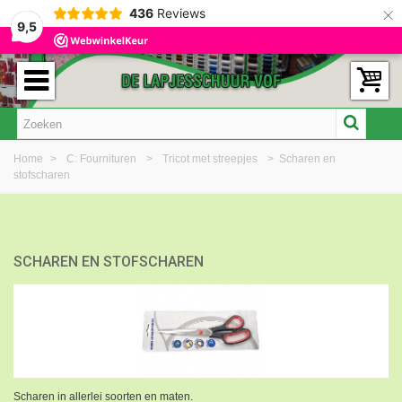
×
436
Reviews
9,5
Home
>
C: Fournituren
>
Tricot met streepjes
>
Scharen en
stofscharen
SCHAREN EN STOFSCHAREN
Scharen in allerlei soorten en maten.