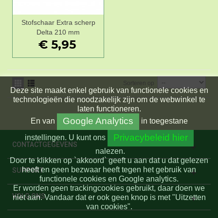
Stofschaar Extra scherp
Delta 210 mm
€ 5,95
Sorteren op
Deze site maakt enkel gebruik van functionele cookies en
technologieën die noodzakelijk zijn om de webwinkel te
laten functioneren.
Google Analytics
En
van
in toegestane
Privacybeleid hier
instellingen.
U kunt ons
CONTACTGEGEVENS
nalezen.
Door te klikken op `akkoord` geeft u aan dat u dat gelezen
heeft en geen bezwaar heeft tegen het gebruik van
SUPPORT
functionele cookies en Google analytics.
Er worden geen trackingcookies gebruikt, daar doen we
VOLG ONS
niet aan. Vandaar dat er ook geen knop is met "Uitzetten
van cookies".