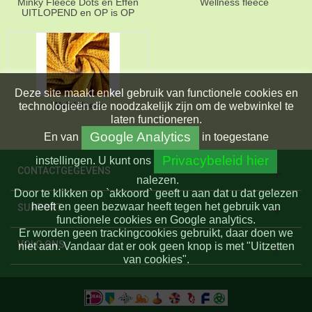
Minky Fleece Dots en Effen
Wellness fleece
UITLOPEND en OP is OP
Deze site maakt enkel gebruik van functionele cookies en
Wafel fleece
technologieën die noodzakelijk zijn om de webwinkel te
laten functioneren.
Google Analytics
En
van
in toegestane
Privacybeleid hier
instellingen.
U kunt ons
CONTACTGEGEVENS
nalezen.
Door te klikken op `akkoord` geeft u aan dat u dat gelezen
heeft en geen bezwaar heeft tegen het gebruik van
SUPPORT
functionele cookies en Google analytics.
Er worden geen trackingcookies gebruikt, daar doen we
VOLG ONS
niet aan. Vandaar dat er ook geen knop is met "Uitzetten
van cookies".