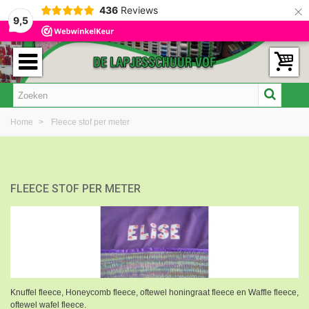
×
436
Reviews
9,5
Home
>
Fleece stof per meter
FLEECE STOF PER METER
Knuffel fleece, Honeycomb fleece, oftewel honingraat fleece en Waffle fleece,
oftewel wafel fleece.