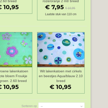
2.60 breed
roze/oranje 2 mtr breed
€ 10,95
€ 7,95
€ 10,95
Laatste stuk van 110 cm
groene lakenkatoen
Wit lakenkatoen met cirkels
Wenslijst
Wenslijst
ote bloem Froukje
en beestjes Aqua/blauw 2.10
groen. 2.60 breed
breed
€ 10,95
€ 10,95
Sorteren op
--