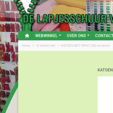
WEBWINKEL
OVER ONS
CONTAC
Home
>
E Katoen stof
>
KATOEN MET PRINT 260 cm breed
KATOEN