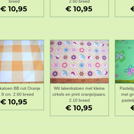
breed
2.60 breed
€ 10,95
€ 10,95
katoen BB ruit Oranje
Wit lakenkatoen met kleine
Pastel
Wenslijst
Wenslijst
x 8 cm. 2.60 breed
cirkels en print oranje/paars.
met gr
€ 10,95
2.10 breed
pastel
€ 10,95