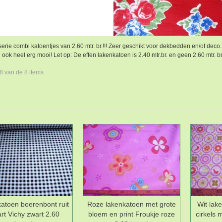
erie combi katoentjes van 2.60 mtr. br.!!! Zeer geschikt voor dekbedden en/of deco.
ook heel erg mooi! Let op: De effen lakenkatoen is 2.40 mtr.br. en geen 2.60 mtr. br.
 8 van de 8 items
atoen boerenbont ruit
Roze lakenkatoen met grote
Wit lak
Wenslijst
Wenslijst
rt Vichy zwart 2.60
bloem en print Froukje roze
cirkels 