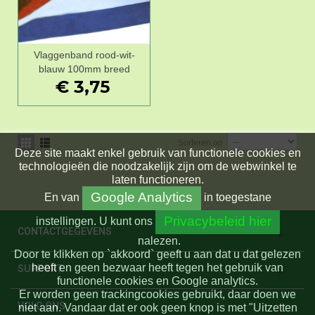
Vlaggenband rood-wit-
blauw 100mm breed
€ 3,75
Sorteren op
Deze site maakt enkel gebruik van functionele cookies en
technologieën die noodzakelijk zijn om de webwinkel te
laten functioneren.
Google Analytics
En
van
in toegestane
Privacybeleid hier
instellingen.
U kunt ons
CONTACTGEGEVENS
nalezen.
Door te klikken op `akkoord` geeft u aan dat u dat gelezen
heeft en geen bezwaar heeft tegen het gebruik van
SUPPORT
functionele cookies en Google analytics.
Er worden geen trackingcookies gebruikt, daar doen we
VOLG ONS
niet aan. Vandaar dat er ook geen knop is met "Uitzetten