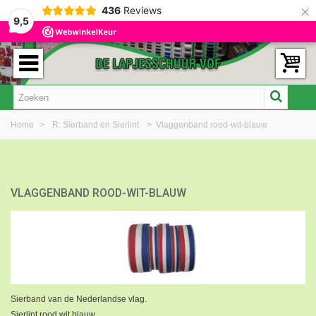
×
436
Reviews
9,5
Home
>
R: Sierband en Sierlint
>
Vlaggenband rood-wit-blauw
VLAGGENBAND ROOD-WIT-BLAUW
Sierband van de Nederlandse vlag.
Sierlint rood wit blauw