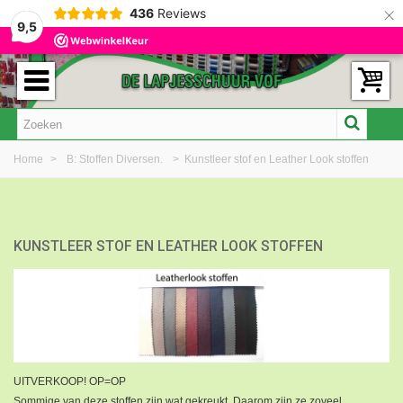
×
436
Reviews
9,5
Home
>
B: Stoffen Diversen.
>
Kunstleer stof en Leather Look stoffen
KUNSTLEER STOF EN LEATHER LOOK STOFFEN
UITVERKOOP! OP=OP
Sommige van deze stoffen zijn wat gekreukt. Daarom zijn ze zoveel