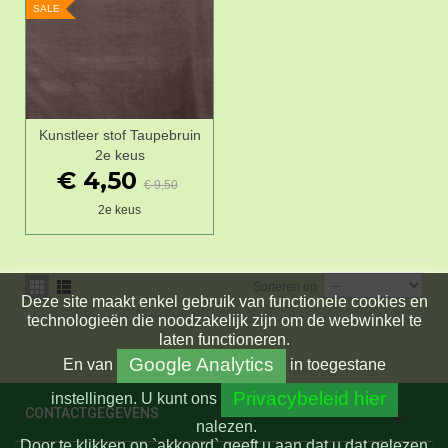
SALE
Kunstleer stof Taupebruin
2e keus
€ 4,50
€ 9,50
2e keus
Sorteren op
Deze site maakt enkel gebruik van functionele cookies en
technologieën die noodzakelijk zijn om de webwinkel te
laten functioneren.
Google Analytics
En
van
in toegestane
Privacybeleid hier
instellingen.
U kunt ons
CONTACTGEGEVENS
nalezen.
Door te klikken op `akkoord` geeft u aan dat u dat gelezen