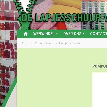
WEBWINKEL
OVER ONS
CONTAC
Home
>
C: Fournituren
>
Pompom ballen
POMPO