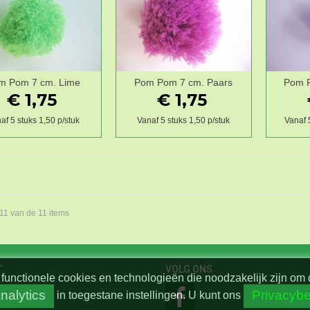
m Pom 7 cm. Lime
Pom Pom 7 cm. Paars
Pom P
Wenslijst
Wenslijst
€ 1,75
€ 1,75
af 5 stuks 1,50 p/stuk
Vanaf 5 stuks 1,50 p/stuk
Vanaf 
 11 van de 11 items
T
VOLG ONS
functionele cookies en technologieën die noodzakelijk zijn om 
nalytics
Privacybe
in toegestane instellingen.
U kunt ons