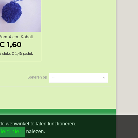
om 4 cm. Kobalt
Wenslijst
€ 1,60
5 stuks € 1,45 p/stuk
Sorteren op
--
de webwinkel te laten functioneren.
leid hier
nalezen.