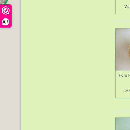
Van
9,5
Pom P
Van