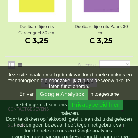
Deelbare fijne rits
Deelbare fijne rits Paars 30
Citroengeel 30 cm.
cm.
€ 3,25
€ 3,25
Sorteren op
Deze site maakt enkel gebruik van functionele cookies en
technologieën die noodzakelijk zijn om de webwinkel te
1
2
3
Volgende
»
laten functioneren.
Google Analytics
En
van
in toegestane
Privacybeleid hier
instellingen.
U kunt ons
CONTACTGEGEVENS
nalezen.
Door te klikken op `akkoord` geeft u aan dat u dat gelezen
heeft en geen bezwaar heeft tegen het gebruik van
SUPPORT
functionele cookies en Google analytics.
Er worden geen trackingcookies gebruikt, daar doen we