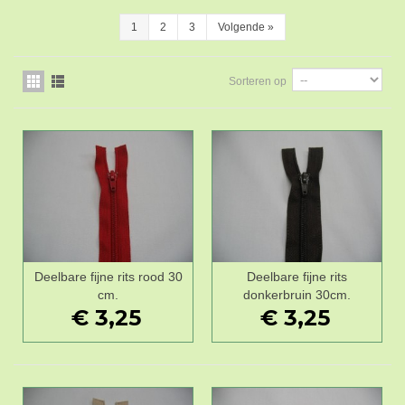
1
2
3
Volgende
»
Sorteren op
Deelbare fijne rits rood 30
Deelbare fijne rits
cm.
donkerbruin 30cm.
€ 3,25
€ 3,25