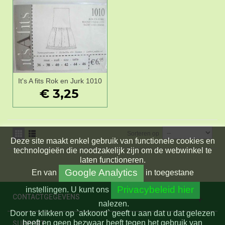
It's A fits Rok en Jurk 1010
€ 3,25
Sorteren op
Deze site maakt enkel gebruik van functionele cookies en
technologieën die noodzakelijk zijn om de webwinkel te
laten functioneren.
Google Analytics
En
van
in toegestane
Privacybeleid hier
instellingen.
U kunt ons
CONTACTGEGEVENS
nalezen.
Door te klikken op `akkoord` geeft u aan dat u dat gelezen
heeft en geen bezwaar heeft tegen het gebruik van
SUPPORT