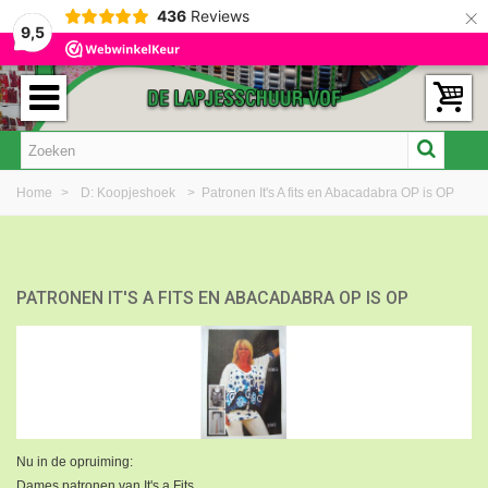
×
436
Reviews
9,5
Home
>
D: Koopjeshoek
>
Patronen It's A fits en Abacadabra OP is OP
PATRONEN IT'S A FITS EN ABACADABRA OP IS OP
Nu in de opruiming:
Dames patronen van It's a Fits