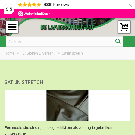
×
436
Reviews
9,5
Home
>
B: Stoffen Diversen.
>
Satijn stretch
SATIJN STRETCH
Een mooie stretch satijn, ook geschikt om als voering te gebruiken.
96%pl./3%sp.