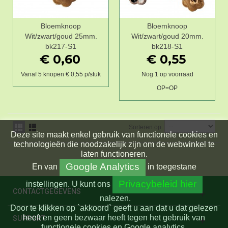
Bloemknoop
Bloemknoop
Wit/zwart/goud 25mm.
Wit/zwart/goud 20mm.
bk217-S1
bk218-S1
€ 0,60
€ 0,55
Vanaf 5 knopen € 0,55 p/stuk
Nog 1 op voorraad
OP=OP
Sorteren op
Deze site maakt enkel gebruik van functionele cookies en
technologieën die noodzakelijk zijn om de webwinkel te
laten functioneren.
Google Analytics
En
van
in toegestane
Privacybeleid hier
instellingen.
U kunt ons
CONTACTGEGEVENS
nalezen.
Door te klikken op `akkoord` geeft u aan dat u dat gelezen
heeft en geen bezwaar heeft tegen het gebruik van
SUPPORT
functionele cookies en Google analytics.