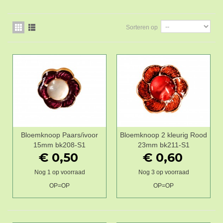
Sorteren op
Bloemknoop Paars/ivoor
Bloemknoop 2 kleurig Rood
15mm bk208-S1
23mm bk211-S1
€ 0,50
€ 0,60
Nog 1 op voorraad
Nog 3 op voorraad
OP=OP
OP=OP