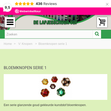
×
436
Reviews
9,5
Home
>
V: Knopen
>
Bloemknopen serie 1
BLOEMKNOPEN SERIE 1
Een serie glanzende goud gekleurde kunststof bloemknopen.