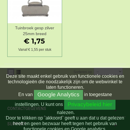
Tuinbroek gesp zilver
25mm breed
€ 1,75
Vanaf € 1,55 per stuk
Sorteren op
Deze site maakt enkel gebruik van functionele cookies en
technologieën die noodzakelijk zijn om de webwinkel te
laten functioneren.
Google Analytics
En
van
in toegestane
Privacybeleid hier
instellingen.
U kunt ons
CONTACTGEGEVENS
nalezen.
Door te klikken op `akkoord` geeft u aan dat u dat gelezen
heeft en geen bezwaar heeft tegen het gebruik van
SUPPORT
functionele cookies en Google analytics.