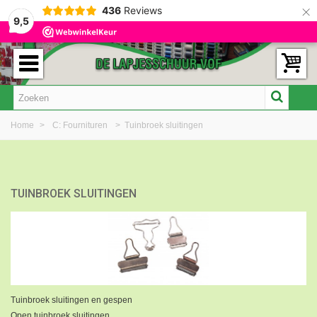
×
436
Reviews
9,5
Home
>
C: Fournituren
>
Tuinbroek sluitingen
TUINBROEK SLUITINGEN
Tuinbroek sluitingen en gespen
Open tuinbroek sluitingen.