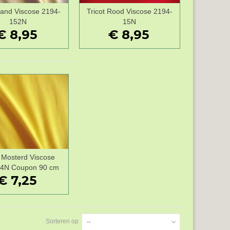
Zand Viscose 2194-
Tricot Rood Viscose 2194-
Wenslijst
Wenslijst
152N
15N
€ 8,95
€ 8,95
t Mosterd Viscose
Wenslijst
34N Coupon 90 cm
€ 7,25
Sorteren op
--