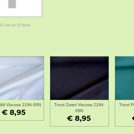
 15 van de 15 items
 Wit Viscose 2194-50N
Tricot Zwart Viscose 2194-
Tricot 
Wenslijst
Wenslijst
€ 8,95
69N
€ 8,95