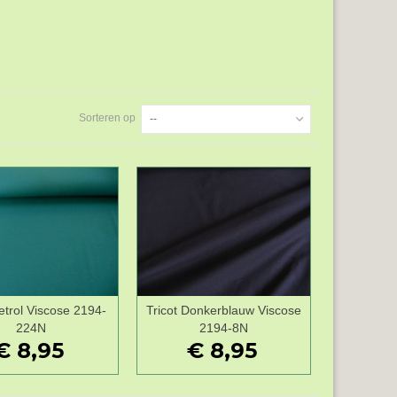
Sorteren op
--
Petrol Viscose 2194-
Tricot Donkerblauw Viscose
Wenslijst
Wenslijst
224N
2194-8N
€ 8,95
€ 8,95