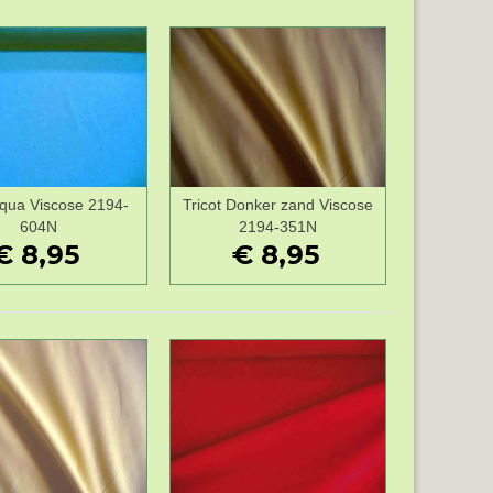
Aqua Viscose 2194-
Tricot Donker zand Viscose
Wenslijst
Wenslijst
604N
2194-351N
€ 8,95
€ 8,95