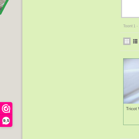
Toont 1 -
Tricot
9,5