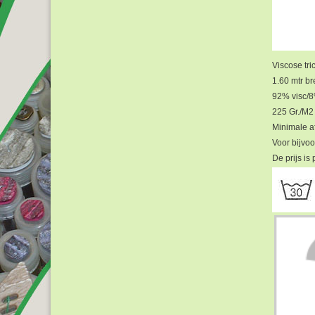
Viscose tri
1.60 mtr br
92% visc/8
225 Gr./M2
Minimale af
Voor bijvoo
De prijs i