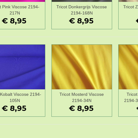
t Pink Viscose 2194-
Tricot Donkergrijs Viscose
Tricot 
Wenslijst
Wenslijst
217N
2194-168N
€ 8,95
€ 8,95
 Kobalt Viscose 2194-
Tricot Mosterd Viscose
Trico
Wenslijst
Wenslijst
105N
2194-34N
2194-
€ 8,95
€ 8,95