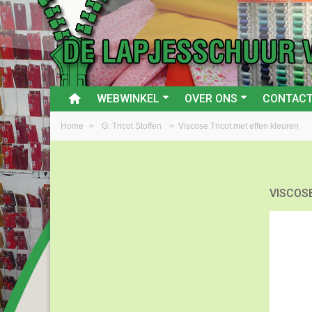
WEBWINKEL
OVER ONS
CONTAC
Home
>
G: Tricot Stoffen
>
Viscose Tricot met effen kleuren
VISCOS