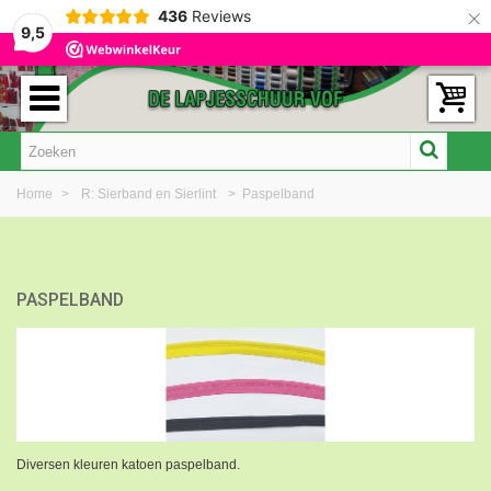
×
436
Reviews
9,5
Home
>
R: Sierband en Sierlint
>
Paspelband
PASPELBAND
Diversen kleuren katoen paspelband.