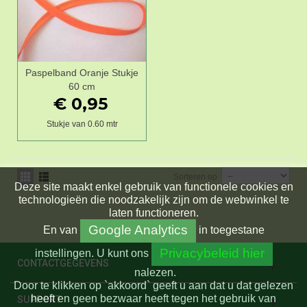
Paspelband Oranje Stukje
60 cm
€ 0,95
Stukje van 0.60 mtr
Sorteren op
Deze site maakt enkel gebruik van functionele cookies en
technologieën die noodzakelijk zijn om de webwinkel te
laten functioneren.
Google Analytics
En
van
in toegestane
Privacybeleid hier
instellingen.
U kunt ons
CONTACTGEGEVENS
nalezen.
Door te klikken op `akkoord` geeft u aan dat u dat gelezen
heeft en geen bezwaar heeft tegen het gebruik van
SUPPORT