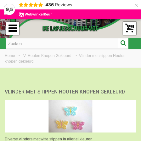
×
436
Reviews
9,5
Home
>
V: Houten Knopen Gekleurd
>
Vlinder met stippen Houten
knopen gekleurd
VLINDER MET STIPPEN HOUTEN KNOPEN GEKLEURD
Diverse vlinders met witte stippen in allerlei kleuren