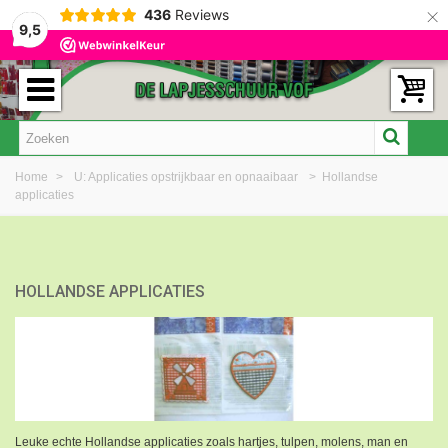
×
436
Reviews
9,5
Home
>
U: Applicaties opstrijkbaar en opnaaibaar
>
Hollandse
applicaties
HOLLANDSE APPLICATIES
Leuke echte Hollandse applicaties zoals hartjes, tulpen, molens, man en