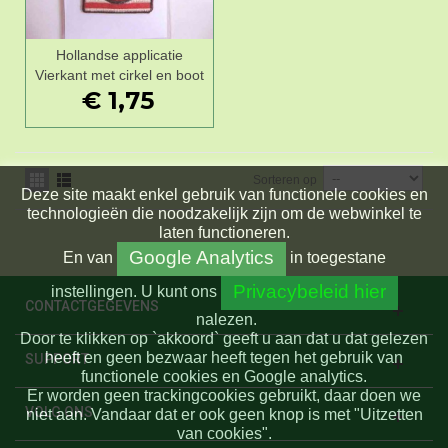
Hollandse applicatie
Vierkant met cirkel en boot
€ 1,75
Sorteren op
Deze site maakt enkel gebruik van functionele cookies en
technologieën die noodzakelijk zijn om de webwinkel te
laten functioneren.
Google Analytics
En
van
in toegestane
Privacybeleid hier
instellingen.
U kunt ons
CONTACTGEGEVENS
nalezen.
Door te klikken op `akkoord` geeft u aan dat u dat gelezen
heeft en geen bezwaar heeft tegen het gebruik van
SUPPORT
functionele cookies en Google analytics.
Er worden geen trackingcookies gebruikt, daar doen we
VOLG ONS
niet aan. Vandaar dat er ook geen knop is met "Uitzetten
van cookies".